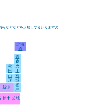
店情報などなどを追加してまいりますの
北海
道
青
森
秋
岩
田
手
山
宮
形
城
福
新潟
島
馬
栃木
茨城