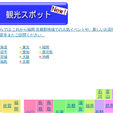
らでは これから福岡 京都郡地域での人気イベントや、新しいお
是非またご訪問ください。
北海道
■
東京
■
福岡
岩手
■
愛知
■
鹿児島
宮城
■
大阪
■
沖縄
福島
■
京都
石
富
川
山
長
福
島
鳥
滋
佐賀
京都
福井
群
崎
岡
根
取
賀
山口
兵庫
長野