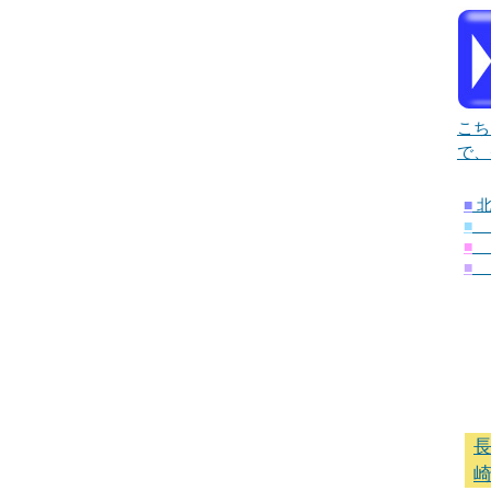
こち
で、
■
■
■
■