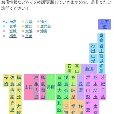
お店情報などをその都度更新していきますので、是非またご
訪問ください！
■
北海道
■
東京
■
福岡
北海
■
岩手
■
愛知
■
鹿児島
道
■
宮城
■
大阪
■
沖縄
青
■
福島
■
京都
森
秋
岩
田
手
山
宮
形
城
石
富
福
新潟
川
山
島
長
佐
福
島
鳥
京
滋
福
群
栃
茨
崎
賀
岡
根
取
都
賀
井
長
馬
木
城
山口
兵庫
野
熊
大
広
岡
大
奈
岐
山
埼
千
本
分
島
山
阪
良
阜
梨
玉
葉
鹿
和
神
宮
三
愛
静
東
児
歌
奈
崎
重
知
岡
京