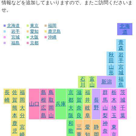
情報などを追加してまいりますので、またご訪問くださいま
せ。
■
北海道
■
東京
■
福岡
北海
■
岩手
■
愛知
■
鹿児島
道
■
宮城
■
大阪
■
沖縄
青
■
福島
■
京都
森
秋
岩
田
手
山
宮
形
城
石
富
福
新潟
川
山
島
長
佐
福
島
鳥
京
滋
福
群
栃
茨
崎
賀
岡
根
取
都
賀
井
長
馬
木
城
山口
兵庫
野
熊
大
広
岡
大
奈
岐
山
埼
千
本
分
島
山
阪
良
阜
梨
玉
葉
鹿
和
神
宮
三
愛
静
東
児
歌
奈
崎
重
知
岡
京