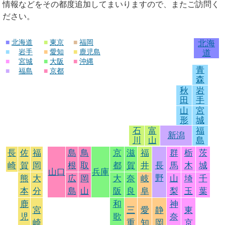
情報などをその都度追加してまいりますので、またご訪問く
ださい。
■
北海道
■
東京
■
福岡
北海
■
岩手
■
愛知
■
鹿児島
道
■
宮城
■
大阪
■
沖縄
青
■
福島
■
京都
森
秋
岩
田
手
山
宮
形
城
石
富
福
新潟
川
山
島
長
佐
福
島
鳥
京
滋
福
群
栃
茨
崎
賀
岡
根
取
都
賀
井
長
馬
木
城
山口
兵庫
野
熊
大
広
岡
大
奈
岐
山
埼
千
本
分
島
山
阪
良
阜
梨
玉
葉
鹿
和
神
宮
三
愛
静
東
児
歌
奈
崎
重
知
岡
京