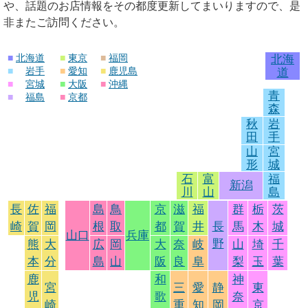
や、話題のお店情報をその都度更新してまいりますので、是
非またご訪問ください。
■
北海道
■
東京
■
福岡
北海
■
岩手
■
愛知
■
鹿児島
道
■
宮城
■
大阪
■
沖縄
青
■
福島
■
京都
森
秋
岩
田
手
山
宮
形
城
石
富
福
新潟
川
山
島
長
佐
福
島
鳥
京
滋
福
群
栃
茨
崎
賀
岡
根
取
都
賀
井
長
馬
木
城
山口
兵庫
野
熊
大
広
岡
大
奈
岐
山
埼
千
本
分
島
山
阪
良
阜
梨
玉
葉
鹿
和
神
宮
三
愛
静
東
児
歌
奈
崎
重
知
岡
京