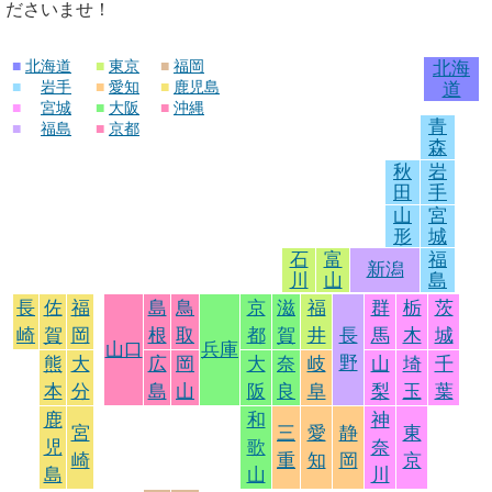
ださいませ！
■
北海道
■
東京
■
福岡
北海
■
岩手
■
愛知
■
鹿児島
道
■
宮城
■
大阪
■
沖縄
青
■
福島
■
京都
森
秋
岩
田
手
山
宮
形
城
石
富
福
新潟
川
山
島
長
佐
福
島
鳥
京
滋
福
群
栃
茨
崎
賀
岡
根
取
都
賀
井
長
馬
木
城
山口
兵庫
野
熊
大
広
岡
大
奈
岐
山
埼
千
本
分
島
山
阪
良
阜
梨
玉
葉
鹿
和
神
宮
三
愛
静
東
児
歌
奈
崎
重
知
岡
京
島
山
川