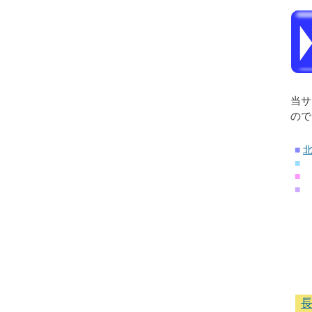
当サ
ので
■
■
■
■