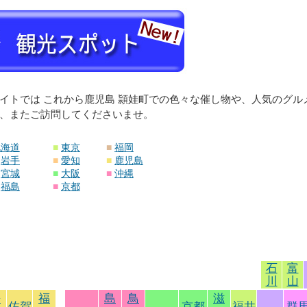
イトでは これから鹿児島 頴娃町での色々な催し物や、人気のグ
、またご訪問してくださいませ。
北海道
■
東京
■
福岡
岩手
■
愛知
■
鹿児島
宮城
■
大阪
■
沖縄
福島
■
京都
石
富
川
山
長
福
島
鳥
滋
佐賀
京都
福井
群