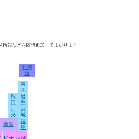
ルメ情報などを随時追加してまいります
北海
道
青
森
秋
岩
田
手
山
宮
形
城
福
新潟
島
馬
栃木
茨城