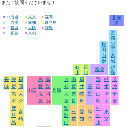
またご訪問くださいませ！
■
北海道
■
東京
■
福岡
北海
■
岩手
■
愛知
■
鹿児島
道
■
宮城
■
大阪
■
沖縄
青
■
福島
■
京都
森
秋
岩
田
手
山
宮
形
城
石
富
福
新潟
川
山
島
長
佐
福
島
鳥
京
滋
福
群
栃
茨
崎
賀
岡
根
取
都
賀
井
長
馬
木
城
山口
兵庫
野
熊
大
広
岡
大
奈
岐
山
埼
千
本
分
島
山
阪
良
阜
梨
玉
葉
鹿
和
神
宮
三
愛
静
東
児
歌
奈
崎
重
知
岡
京
島
山
川