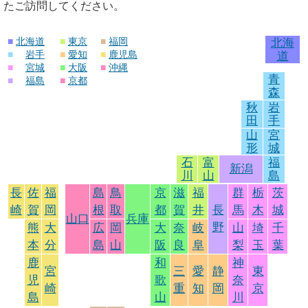
たご訪問してください。
■
北海道
■
東京
■
福岡
北海
■
岩手
■
愛知
■
鹿児島
道
■
宮城
■
大阪
■
沖縄
青
■
福島
■
京都
森
秋
岩
田
手
山
宮
形
城
石
富
福
新潟
川
山
島
長
佐
福
島
鳥
京
滋
福
群
栃
茨
崎
賀
岡
根
取
都
賀
井
長
馬
木
城
山口
兵庫
野
熊
大
広
岡
大
奈
岐
山
埼
千
本
分
島
山
阪
良
阜
梨
玉
葉
鹿
和
神
宮
三
愛
静
東
児
歌
奈
崎
重
知
岡
京
島
山
川