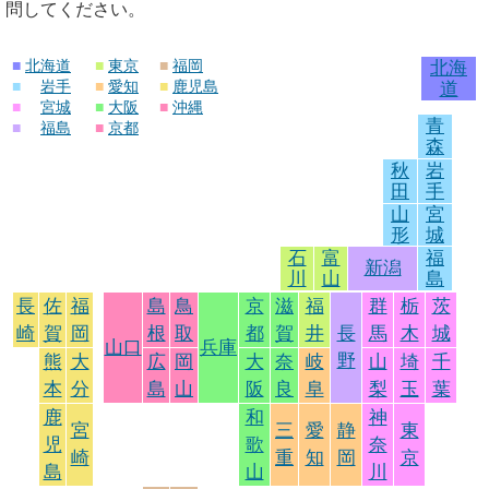
問してください。
■
北海道
■
東京
■
福岡
北海
■
岩手
■
愛知
■
鹿児島
道
■
宮城
■
大阪
■
沖縄
青
■
福島
■
京都
森
秋
岩
田
手
山
宮
形
城
石
富
福
新潟
川
山
島
長
佐
福
島
鳥
京
滋
福
群
栃
茨
崎
賀
岡
根
取
都
賀
井
長
馬
木
城
山口
兵庫
野
熊
大
広
岡
大
奈
岐
山
埼
千
本
分
島
山
阪
良
阜
梨
玉
葉
鹿
和
神
宮
三
愛
静
東
児
歌
奈
崎
重
知
岡
京
島
山
川