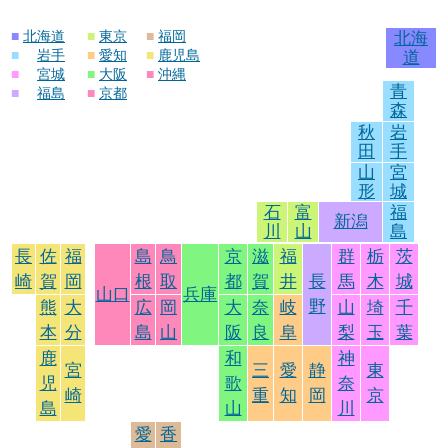
■
北海道
■
東京
■
福岡
北海
■
岩手
■
愛知
■
鹿児島
道
■
宮城
■
大阪
■
沖縄
青
■
福島
■
京都
森
秋
岩
田
手
山
宮
形
城
石
富
福
新潟
川
山
島
長
佐
福
島
鳥
京
滋
福
群
栃
茨
崎
賀
岡
根
取
都
賀
井
長
馬
木
城
山口
兵庫
野
熊
大
広
岡
大
奈
岐
山
埼
千
本
分
島
山
阪
良
阜
梨
玉
葉
鹿
和
神
宮
三
愛
静
東
児
歌
奈
崎
重
知
岡
京
島
山
川
愛
香