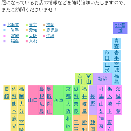
題になっているお店の情報などを随時追加いたしますので、
またご訪問くださいませ！
■
北海道
■
東京
■
福岡
北海
■
岩手
■
愛知
■
鹿児島
道
■
宮城
■
大阪
■
沖縄
青
■
福島
■
京都
森
秋
岩
田
手
山
宮
形
城
石
富
福
新潟
川
山
島
長
佐
福
島
鳥
京
滋
福
群
栃
茨
崎
賀
岡
根
取
都
賀
井
長
馬
木
城
山口
兵庫
野
熊
大
広
岡
大
奈
岐
山
埼
千
本
分
島
山
阪
良
阜
梨
玉
葉
鹿
和
神
宮
三
愛
静
東
児
歌
奈
崎
重
知
岡
京