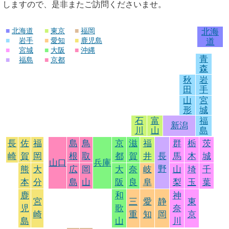
しますので、是非またご訪問くださいませ。
■
北海道
■
東京
■
福岡
北海
■
岩手
■
愛知
■
鹿児島
道
■
宮城
■
大阪
■
沖縄
青
■
福島
■
京都
森
秋
岩
田
手
山
宮
形
城
石
富
福
新潟
川
山
島
長
佐
福
島
鳥
京
滋
福
群
栃
茨
崎
賀
岡
根
取
都
賀
井
長
馬
木
城
山口
兵庫
野
熊
大
広
岡
大
奈
岐
山
埼
千
本
分
島
山
阪
良
阜
梨
玉
葉
鹿
和
神
宮
三
愛
静
東
児
歌
奈
崎
重
知
岡
京
島
山
川