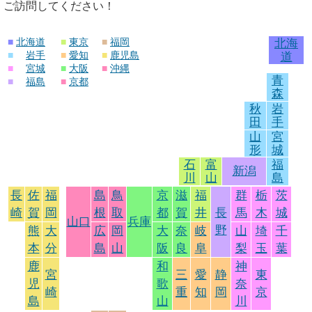
ご訪問してください！
■
北海道
■
東京
■
福岡
北海
■
岩手
■
愛知
■
鹿児島
道
■
宮城
■
大阪
■
沖縄
青
■
福島
■
京都
森
秋
岩
田
手
山
宮
形
城
石
富
福
新潟
川
山
島
長
佐
福
島
鳥
京
滋
福
群
栃
茨
崎
賀
岡
根
取
都
賀
井
長
馬
木
城
山口
兵庫
野
熊
大
広
岡
大
奈
岐
山
埼
千
本
分
島
山
阪
良
阜
梨
玉
葉
鹿
和
神
宮
三
愛
静
東
児
歌
奈
崎
重
知
岡
京
島
山
川