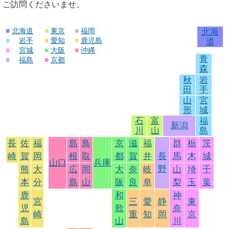
ご訪問くださいませ。
■
北海道
■
東京
■
福岡
北海
■
岩手
■
愛知
■
鹿児島
道
■
宮城
■
大阪
■
沖縄
青
■
福島
■
京都
森
秋
岩
田
手
山
宮
形
城
石
富
福
新潟
川
山
島
長
佐
福
島
鳥
京
滋
福
群
栃
茨
崎
賀
岡
根
取
都
賀
井
長
馬
木
城
山口
兵庫
野
熊
大
広
岡
大
奈
岐
山
埼
千
本
分
島
山
阪
良
阜
梨
玉
葉
鹿
和
神
宮
三
愛
静
東
児
歌
奈
崎
重
知
岡
京
島
山
川