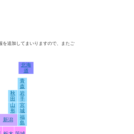
情報を追加してまいりますので、またご
北海
道
青
森
秋
岩
田
手
山
宮
形
城
福
新潟
島
馬
栃木
茨城