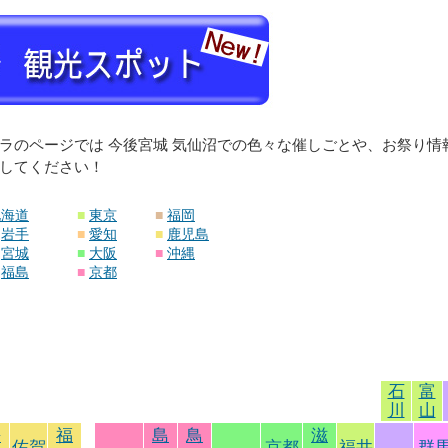
ラのページでは 今後宮城 気仙沼での色々な催しごとや、お祭り
してください！
北海道
■
東京
■
福岡
岩手
■
愛知
■
鹿児島
宮城
■
大阪
■
沖縄
福島
■
京都
石
富
川
山
長
福
島
鳥
滋
佐賀
京都
福井
群