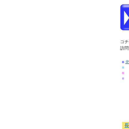
コチ
訪問
■
■
■
■