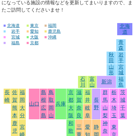
になっている施設の情報などを更新してまいりますので、ま
たご訪問してくださいませ！
■
北海道
■
東京
■
福岡
北海
■
岩手
■
愛知
■
鹿児島
道
■
宮城
■
大阪
■
沖縄
青
■
福島
■
京都
森
秋
岩
田
手
山
宮
形
城
石
富
福
新潟
川
山
島
長
佐
福
島
鳥
京
滋
福
群
栃
茨
崎
賀
岡
根
取
都
賀
井
長
馬
木
城
山口
兵庫
野
熊
大
広
岡
大
奈
岐
山
埼
千
本
分
島
山
阪
良
阜
梨
玉
葉
鹿
和
神
宮
三
愛
静
東
児
歌
奈
崎
重
知
岡
京