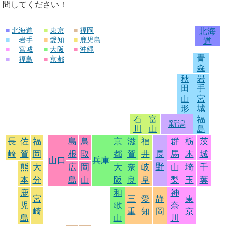
問してください！
■
北海道
■
東京
■
福岡
北海
■
岩手
■
愛知
■
鹿児島
道
■
宮城
■
大阪
■
沖縄
青
■
福島
■
京都
森
秋
岩
田
手
山
宮
形
城
石
富
福
新潟
川
山
島
長
佐
福
島
鳥
京
滋
福
群
栃
茨
崎
賀
岡
根
取
都
賀
井
長
馬
木
城
山口
兵庫
野
熊
大
広
岡
大
奈
岐
山
埼
千
本
分
島
山
阪
良
阜
梨
玉
葉
鹿
和
神
宮
三
愛
静
東
児
歌
奈
崎
重
知
岡
京
島
山
川