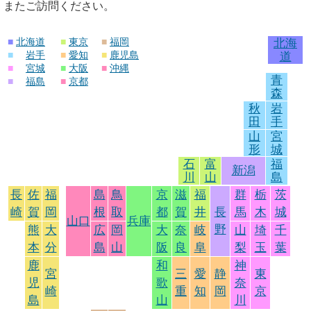
またご訪問ください。
■
北海道
■
東京
■
福岡
北海
■
岩手
■
愛知
■
鹿児島
道
■
宮城
■
大阪
■
沖縄
青
■
福島
■
京都
森
秋
岩
田
手
山
宮
形
城
石
富
福
新潟
川
山
島
長
佐
福
島
鳥
京
滋
福
群
栃
茨
崎
賀
岡
根
取
都
賀
井
長
馬
木
城
山口
兵庫
野
熊
大
広
岡
大
奈
岐
山
埼
千
本
分
島
山
阪
良
阜
梨
玉
葉
鹿
和
神
宮
三
愛
静
東
児
歌
奈
崎
重
知
岡
京
島
山
川