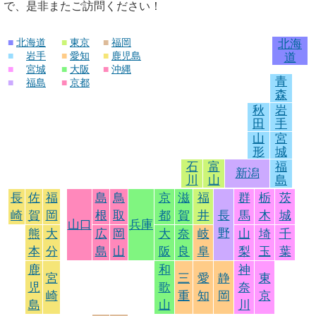
で、是非またご訪問ください！
■
北海道
■
東京
■
福岡
北海
■
岩手
■
愛知
■
鹿児島
道
■
宮城
■
大阪
■
沖縄
青
■
福島
■
京都
森
秋
岩
田
手
山
宮
形
城
石
富
福
新潟
川
山
島
長
佐
福
島
鳥
京
滋
福
群
栃
茨
崎
賀
岡
根
取
都
賀
井
長
馬
木
城
山口
兵庫
野
熊
大
広
岡
大
奈
岐
山
埼
千
本
分
島
山
阪
良
阜
梨
玉
葉
鹿
和
神
宮
三
愛
静
東
児
歌
奈
崎
重
知
岡
京
島
山
川