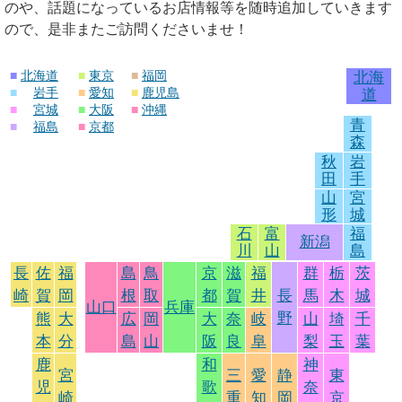
のや、話題になっているお店情報等を随時追加していきます
ので、是非またご訪問くださいませ！
■
北海道
■
東京
■
福岡
北海
■
岩手
■
愛知
■
鹿児島
道
■
宮城
■
大阪
■
沖縄
青
■
福島
■
京都
森
秋
岩
田
手
山
宮
形
城
石
富
福
新潟
川
山
島
長
佐
福
島
鳥
京
滋
福
群
栃
茨
崎
賀
岡
根
取
都
賀
井
長
馬
木
城
山口
兵庫
野
熊
大
広
岡
大
奈
岐
山
埼
千
本
分
島
山
阪
良
阜
梨
玉
葉
鹿
和
神
宮
三
愛
静
東
児
歌
奈
崎
重
知
岡
京