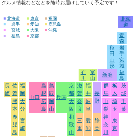
グルメ情報などなどを随時お届けしていく予定です！
■
北海道
■
東京
■
福岡
北海
■
岩手
■
愛知
■
鹿児島
道
■
宮城
■
大阪
■
沖縄
青
■
福島
■
京都
森
秋
岩
田
手
山
宮
形
城
石
富
福
新潟
川
山
島
長
佐
福
島
鳥
京
滋
福
群
栃
茨
崎
賀
岡
根
取
都
賀
井
長
馬
木
城
山口
兵庫
野
熊
大
広
岡
大
奈
岐
山
埼
千
本
分
島
山
阪
良
阜
梨
玉
葉
鹿
和
神
宮
三
愛
静
東
児
歌
奈
崎
重
知
岡
京
島
山
川