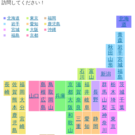
訪問してください！
■
北海道
■
東京
■
福岡
北海
■
岩手
■
愛知
■
鹿児島
道
■
宮城
■
大阪
■
沖縄
青
■
福島
■
京都
森
秋
岩
田
手
山
宮
形
城
石
富
福
新潟
川
山
島
長
佐
福
島
鳥
京
滋
福
群
栃
茨
崎
賀
岡
根
取
都
賀
井
長
馬
木
城
山口
兵庫
野
熊
大
広
岡
大
奈
岐
山
埼
千
本
分
島
山
阪
良
阜
梨
玉
葉
鹿
和
神
宮
三
愛
静
東
児
歌
奈
崎
重
知
岡
京
島
山
川