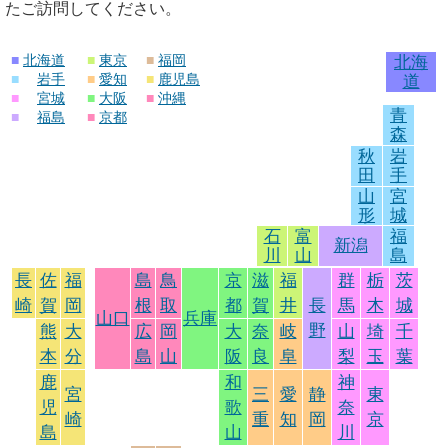
たご訪問してください。
■
北海道
■
東京
■
福岡
北海
■
岩手
■
愛知
■
鹿児島
道
■
宮城
■
大阪
■
沖縄
青
■
福島
■
京都
森
秋
岩
田
手
山
宮
形
城
石
富
福
新潟
川
山
島
長
佐
福
島
鳥
京
滋
福
群
栃
茨
崎
賀
岡
根
取
都
賀
井
長
馬
木
城
山口
兵庫
野
熊
大
広
岡
大
奈
岐
山
埼
千
本
分
島
山
阪
良
阜
梨
玉
葉
鹿
和
神
宮
三
愛
静
東
児
歌
奈
崎
重
知
岡
京
島
山
川