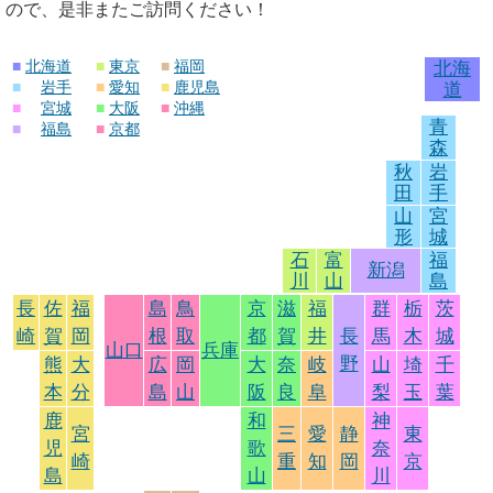
ので、是非またご訪問ください！
■
北海道
■
東京
■
福岡
北海
■
岩手
■
愛知
■
鹿児島
道
■
宮城
■
大阪
■
沖縄
青
■
福島
■
京都
森
秋
岩
田
手
山
宮
形
城
石
富
福
新潟
川
山
島
長
佐
福
島
鳥
京
滋
福
群
栃
茨
崎
賀
岡
根
取
都
賀
井
長
馬
木
城
山口
兵庫
野
熊
大
広
岡
大
奈
岐
山
埼
千
本
分
島
山
阪
良
阜
梨
玉
葉
鹿
和
神
宮
三
愛
静
東
児
歌
奈
崎
重
知
岡
京
島
山
川