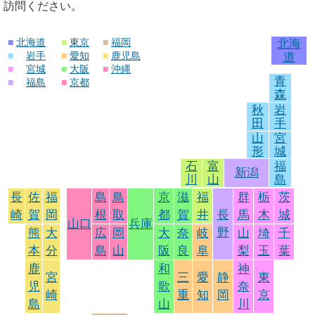
訪問ください。
■
北海道
■
東京
■
福岡
北海
■
岩手
■
愛知
■
鹿児島
道
■
宮城
■
大阪
■
沖縄
青
■
福島
■
京都
森
秋
岩
田
手
山
宮
形
城
石
富
福
新潟
川
山
島
長
佐
福
島
鳥
京
滋
福
群
栃
茨
崎
賀
岡
根
取
都
賀
井
長
馬
木
城
山口
兵庫
野
熊
大
広
岡
大
奈
岐
山
埼
千
本
分
島
山
阪
良
阜
梨
玉
葉
鹿
和
神
宮
三
愛
静
東
児
歌
奈
崎
重
知
岡
京
島
山
川