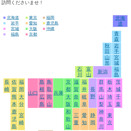
訪問くださいませ！
■
北海道
■
東京
■
福岡
北海
■
岩手
■
愛知
■
鹿児島
道
■
宮城
■
大阪
■
沖縄
青
■
福島
■
京都
森
秋
岩
田
手
山
宮
形
城
石
富
福
新潟
川
山
島
長
佐
福
島
鳥
京
滋
福
群
栃
茨
崎
賀
岡
根
取
都
賀
井
長
馬
木
城
山口
兵庫
野
熊
大
広
岡
大
奈
岐
山
埼
千
本
分
島
山
阪
良
阜
梨
玉
葉
鹿
和
神
宮
三
愛
静
東
児
歌
奈
崎
重
知
岡
京
島
山
川