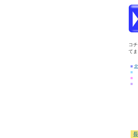
コチ
てま
■
■
■
■