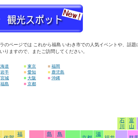
ラのページでは これから福島 いわき市での人気イベントや、話
いりますので、またご訪問してください。
北海道
■
東京
■
福岡
岩手
■
愛知
■
鹿児島
宮城
■
大阪
■
沖縄
福島
■
京都
石
富
川
山
長
福
島
鳥
滋
佐賀
京都
福井
群