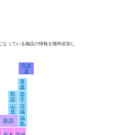
題になっている施設の情報を随時追加し
北海
道
青
森
秋
岩
田
手
山
宮
形
城
福
新潟
島
馬
栃木
茨城