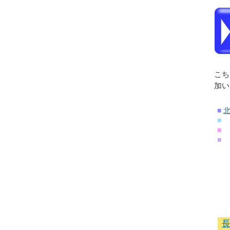
こち
加い
■
■
■
■