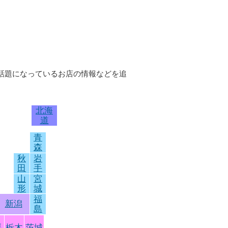
、話題になっているお店の情報などを追
北海
道
青
森
秋
岩
田
手
山
宮
形
城
福
新潟
島
馬
栃木
茨城