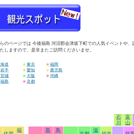
らのページでは 今後福島 河沼郡会津坂下町での人気イベントや
たしますので、是非またご訪問くださいませ。
北海道
■
東京
■
福岡
岩手
■
愛知
■
鹿児島
宮城
■
大阪
■
沖縄
福島
■
京都
石
富
川
山
長
福
島
鳥
滋
佐賀
京都
福井
群