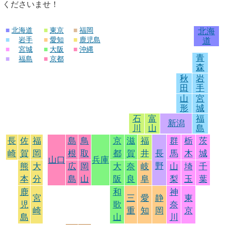
くださいませ！
■
北海道
■
東京
■
福岡
北海
■
岩手
■
愛知
■
鹿児島
道
■
宮城
■
大阪
■
沖縄
青
■
福島
■
京都
森
秋
岩
田
手
山
宮
形
城
石
富
福
新潟
川
山
島
長
佐
福
島
鳥
京
滋
福
群
栃
茨
崎
賀
岡
根
取
都
賀
井
長
馬
木
城
山口
兵庫
野
熊
大
広
岡
大
奈
岐
山
埼
千
本
分
島
山
阪
良
阜
梨
玉
葉
鹿
和
神
宮
三
愛
静
東
児
歌
奈
崎
重
知
岡
京
島
山
川