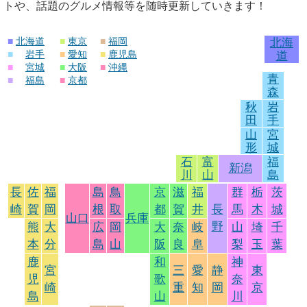
トや、話題のグルメ情報等を随時更新していきます！
■
北海道
■
東京
■
福岡
北海
■
岩手
■
愛知
■
鹿児島
道
■
宮城
■
大阪
■
沖縄
青
■
福島
■
京都
森
秋
岩
田
手
山
宮
形
城
石
富
福
新潟
川
山
島
長
佐
福
島
鳥
京
滋
福
群
栃
茨
崎
賀
岡
根
取
都
賀
井
長
馬
木
城
山口
兵庫
野
熊
大
広
岡
大
奈
岐
山
埼
千
本
分
島
山
阪
良
阜
梨
玉
葉
鹿
和
神
宮
三
愛
静
東
児
歌
奈
崎
重
知
岡
京
島
山
川