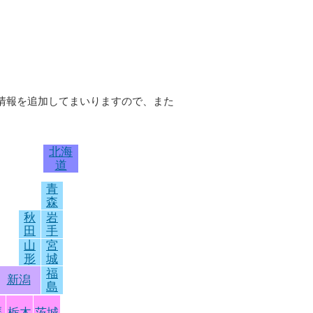
店情報を追加してまいりますので、また
北海
道
青
森
秋
岩
田
手
山
宮
形
城
福
新潟
島
馬
栃木
茨城