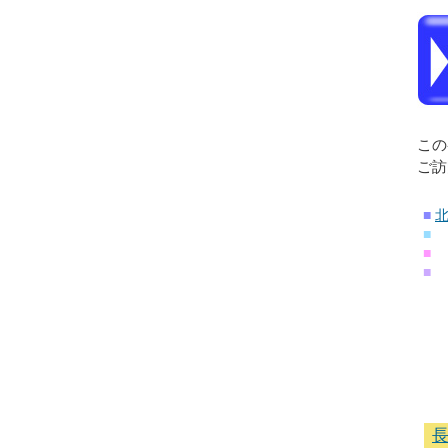
この
ご訪
■
■
■
■