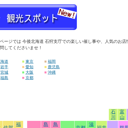
ページでは 今後北海道 石狩支庁での楽しい催し事や、人気のお
問してくださいませ！
北海道
■
東京
■
福岡
岩手
■
愛知
■
鹿児島
宮城
■
大阪
■
沖縄
福島
■
京都
石
富
川
山
長
福
島
鳥
滋
佐賀
京都
福井
群