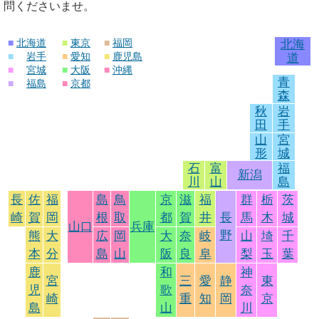
問くださいませ。
■
北海道
■
東京
■
福岡
北海
■
岩手
■
愛知
■
鹿児島
道
■
宮城
■
大阪
■
沖縄
青
■
福島
■
京都
森
秋
岩
田
手
山
宮
形
城
石
富
福
新潟
川
山
島
長
佐
福
島
鳥
京
滋
福
群
栃
茨
崎
賀
岡
根
取
都
賀
井
長
馬
木
城
山口
兵庫
野
熊
大
広
岡
大
奈
岐
山
埼
千
本
分
島
山
阪
良
阜
梨
玉
葉
鹿
和
神
宮
三
愛
静
東
児
歌
奈
崎
重
知
岡
京
島
山
川