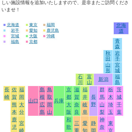
しい施設情報を追加いたしますので、是非またご訪問くださ
いませ！
■
北海道
■
東京
■
福岡
北海
■
岩手
■
愛知
■
鹿児島
道
■
宮城
■
大阪
■
沖縄
青
■
福島
■
京都
森
秋
岩
田
手
山
宮
形
城
石
富
福
新潟
川
山
島
長
佐
福
島
鳥
京
滋
福
群
栃
茨
崎
賀
岡
根
取
都
賀
井
長
馬
木
城
山口
兵庫
野
熊
大
広
岡
大
奈
岐
山
埼
千
本
分
島
山
阪
良
阜
梨
玉
葉
鹿
和
神
宮
三
愛
静
東
児
歌
奈
崎
重
知
岡
京