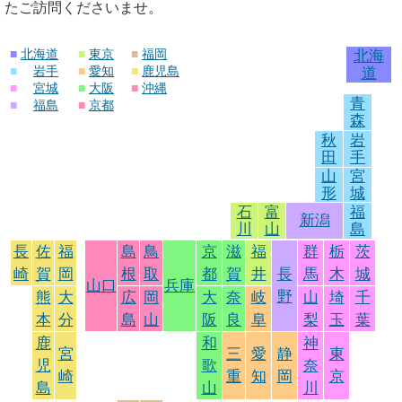
たご訪問くださいませ。
■
北海道
■
東京
■
福岡
北海
■
岩手
■
愛知
■
鹿児島
道
■
宮城
■
大阪
■
沖縄
青
■
福島
■
京都
森
秋
岩
田
手
山
宮
形
城
石
富
福
新潟
川
山
島
長
佐
福
島
鳥
京
滋
福
群
栃
茨
崎
賀
岡
根
取
都
賀
井
長
馬
木
城
山口
兵庫
野
熊
大
広
岡
大
奈
岐
山
埼
千
本
分
島
山
阪
良
阜
梨
玉
葉
鹿
和
神
宮
三
愛
静
東
児
歌
奈
崎
重
知
岡
京
島
山
川