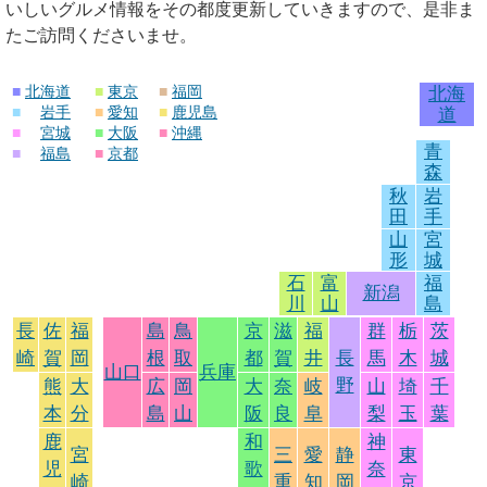
いしいグルメ情報をその都度更新していきますので、是非ま
たご訪問くださいませ。
■
北海道
■
東京
■
福岡
北海
■
岩手
■
愛知
■
鹿児島
道
■
宮城
■
大阪
■
沖縄
青
■
福島
■
京都
森
秋
岩
田
手
山
宮
形
城
石
富
福
新潟
川
山
島
長
佐
福
島
鳥
京
滋
福
群
栃
茨
崎
賀
岡
根
取
都
賀
井
長
馬
木
城
山口
兵庫
野
熊
大
広
岡
大
奈
岐
山
埼
千
本
分
島
山
阪
良
阜
梨
玉
葉
鹿
和
神
宮
三
愛
静
東
児
歌
奈
崎
重
知
岡
京