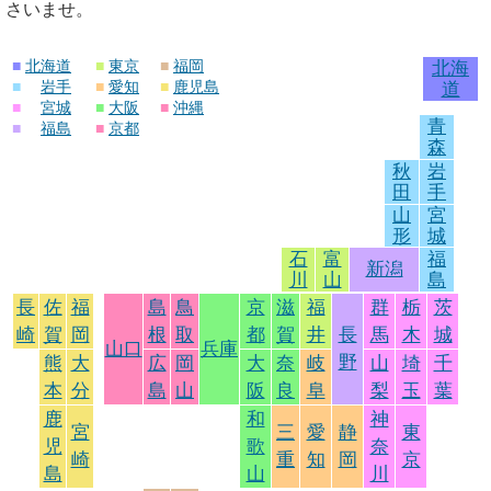
さいませ。
■
北海道
■
東京
■
福岡
北海
■
岩手
■
愛知
■
鹿児島
道
■
宮城
■
大阪
■
沖縄
青
■
福島
■
京都
森
秋
岩
田
手
山
宮
形
城
石
富
福
新潟
川
山
島
長
佐
福
島
鳥
京
滋
福
群
栃
茨
崎
賀
岡
根
取
都
賀
井
長
馬
木
城
山口
兵庫
野
熊
大
広
岡
大
奈
岐
山
埼
千
本
分
島
山
阪
良
阜
梨
玉
葉
鹿
和
神
宮
三
愛
静
東
児
歌
奈
崎
重
知
岡
京
島
山
川