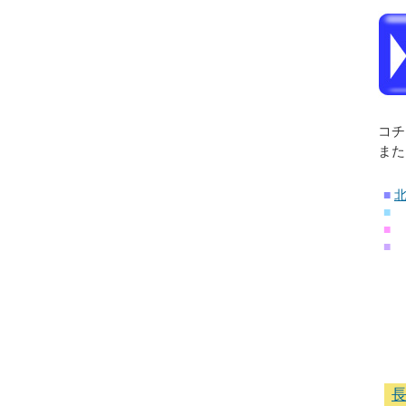
コチ
また
■
■
■
■