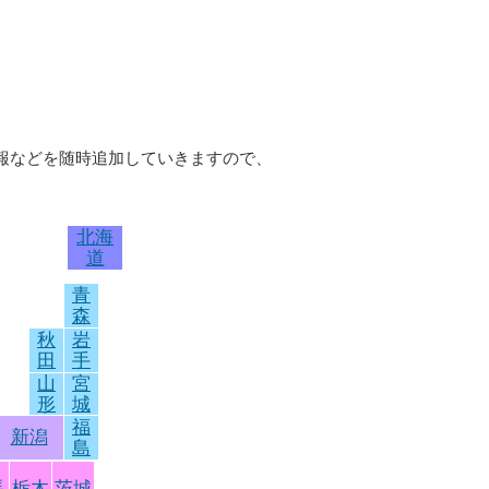
情報などを随時追加していきますので、
北海
道
青
森
秋
岩
田
手
山
宮
形
城
福
新潟
島
馬
栃木
茨城