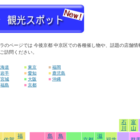
ラのページでは 今後京都 中京区での各種催し物や、話題の店舗
ご訪問ください。
北海道
■
東京
■
福岡
岩手
■
愛知
■
鹿児島
宮城
■
大阪
■
沖縄
福島
■
京都
石
富
川
山
長
福
島
鳥
滋
佐賀
京都
福井
群