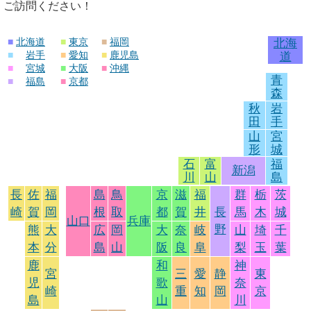
ご訪問ください！
■
北海道
■
東京
■
福岡
北海
■
岩手
■
愛知
■
鹿児島
道
■
宮城
■
大阪
■
沖縄
青
■
福島
■
京都
森
秋
岩
田
手
山
宮
形
城
石
富
福
新潟
川
山
島
長
佐
福
島
鳥
京
滋
福
群
栃
茨
崎
賀
岡
根
取
都
賀
井
長
馬
木
城
山口
兵庫
野
熊
大
広
岡
大
奈
岐
山
埼
千
本
分
島
山
阪
良
阜
梨
玉
葉
鹿
和
神
宮
三
愛
静
東
児
歌
奈
崎
重
知
岡
京
島
山
川