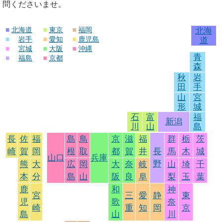
問くださいませ。
■
北海道
■
東京
■
福岡
北海
■
岩手
■
愛知
■
鹿児島
道
■
宮城
■
大阪
■
沖縄
青
■
福島
■
京都
森
秋
岩
田
手
山
宮
形
城
石
富
福
新潟
川
山
島
長
佐
福
島
鳥
京
滋
福
群
栃
茨
崎
賀
岡
根
取
都
賀
井
長
馬
木
城
山口
兵庫
野
熊
大
広
岡
大
奈
岐
山
埼
千
本
分
島
山
阪
良
阜
梨
玉
葉
鹿
和
神
宮
三
愛
静
東
児
歌
奈
崎
重
知
岡
京
島
山
川