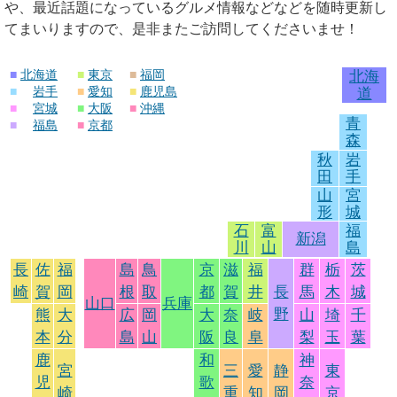
や、最近話題になっているグルメ情報などなどを随時更新し
てまいりますので、是非またご訪問してくださいませ！
■
北海道
■
東京
■
福岡
北海
■
岩手
■
愛知
■
鹿児島
道
■
宮城
■
大阪
■
沖縄
青
■
福島
■
京都
森
秋
岩
田
手
山
宮
形
城
石
富
福
新潟
川
山
島
長
佐
福
島
鳥
京
滋
福
群
栃
茨
崎
賀
岡
根
取
都
賀
井
長
馬
木
城
山口
兵庫
野
熊
大
広
岡
大
奈
岐
山
埼
千
本
分
島
山
阪
良
阜
梨
玉
葉
鹿
和
神
宮
三
愛
静
東
児
歌
奈
崎
重
知
岡
京