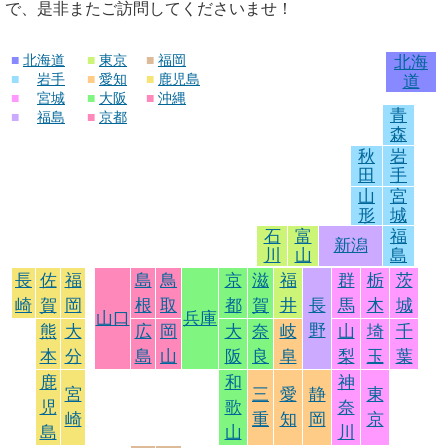
で、是非またご訪問してくださいませ！
■
北海道
■
東京
■
福岡
北海
■
岩手
■
愛知
■
鹿児島
道
■
宮城
■
大阪
■
沖縄
青
■
福島
■
京都
森
秋
岩
田
手
山
宮
形
城
石
富
福
新潟
川
山
島
長
佐
福
島
鳥
京
滋
福
群
栃
茨
崎
賀
岡
根
取
都
賀
井
長
馬
木
城
山口
兵庫
野
熊
大
広
岡
大
奈
岐
山
埼
千
本
分
島
山
阪
良
阜
梨
玉
葉
鹿
和
神
宮
三
愛
静
東
児
歌
奈
崎
重
知
岡
京
島
山
川