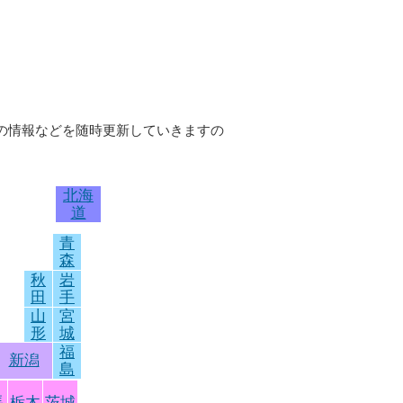
店の情報などを随時更新していきますの
北海
道
青
森
秋
岩
田
手
山
宮
形
城
福
新潟
島
馬
栃木
茨城