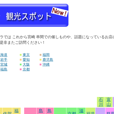
ラでは これから宮崎 串間での催しものや、話題になっているお
是非またご訪問ください！
北海道
■
東京
■
福岡
岩手
■
愛知
■
鹿児島
宮城
■
大阪
■
沖縄
福島
■
京都
石
富
川
山
長
福
島
鳥
滋
佐賀
京都
福井
群