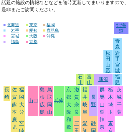
話題の施設の情報などなどを随時更新してまいりますので、
是非またご訪問ください。
■
北海道
■
東京
■
福岡
北海
■
岩手
■
愛知
■
鹿児島
道
■
宮城
■
大阪
■
沖縄
青
■
福島
■
京都
森
秋
岩
田
手
山
宮
形
城
石
富
福
新潟
川
山
島
長
佐
福
島
鳥
京
滋
福
群
栃
茨
崎
賀
岡
根
取
都
賀
井
長
馬
木
城
山口
兵庫
野
熊
大
広
岡
大
奈
岐
山
埼
千
本
分
島
山
阪
良
阜
梨
玉
葉
鹿
和
神
宮
三
愛
静
東
児
歌
奈
崎
重
知
岡
京