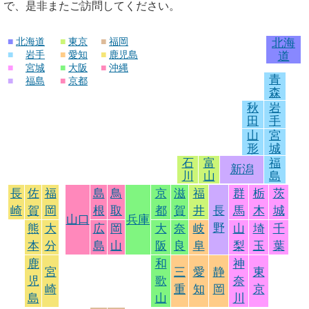
で、是非またご訪問してください。
■
北海道
■
東京
■
福岡
北海
■
岩手
■
愛知
■
鹿児島
道
■
宮城
■
大阪
■
沖縄
青
■
福島
■
京都
森
秋
岩
田
手
山
宮
形
城
石
富
福
新潟
川
山
島
長
佐
福
島
鳥
京
滋
福
群
栃
茨
崎
賀
岡
根
取
都
賀
井
長
馬
木
城
山口
兵庫
野
熊
大
広
岡
大
奈
岐
山
埼
千
本
分
島
山
阪
良
阜
梨
玉
葉
鹿
和
神
宮
三
愛
静
東
児
歌
奈
崎
重
知
岡
京
島
山
川