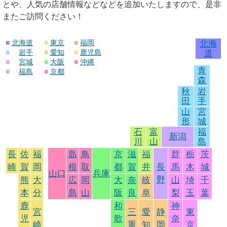
とや、人気の店舗情報などなどを追加いたしますので、是非
またご訪問ください！
■
北海道
■
東京
■
福岡
北海
■
岩手
■
愛知
■
鹿児島
道
■
宮城
■
大阪
■
沖縄
青
■
福島
■
京都
森
秋
岩
田
手
山
宮
形
城
石
富
福
新潟
川
山
島
長
佐
福
島
鳥
京
滋
福
群
栃
茨
崎
賀
岡
根
取
都
賀
井
長
馬
木
城
山口
兵庫
野
熊
大
広
岡
大
奈
岐
山
埼
千
本
分
島
山
阪
良
阜
梨
玉
葉
鹿
和
神
宮
三
愛
静
東
児
歌
奈
崎
重
知
岡
京