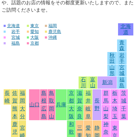
や、話題のお店の情報をその都度更新いたしますので、また
ご訪問くださいませ。
■
北海道
■
東京
■
福岡
北海
■
岩手
■
愛知
■
鹿児島
道
■
宮城
■
大阪
■
沖縄
青
■
福島
■
京都
森
秋
岩
田
手
山
宮
形
城
石
富
福
新潟
川
山
島
長
佐
福
島
鳥
京
滋
福
群
栃
茨
崎
賀
岡
根
取
都
賀
井
長
馬
木
城
山口
兵庫
野
熊
大
広
岡
大
奈
岐
山
埼
千
本
分
島
山
阪
良
阜
梨
玉
葉
鹿
和
神
宮
三
愛
静
東
児
歌
奈
崎
重
知
岡
京