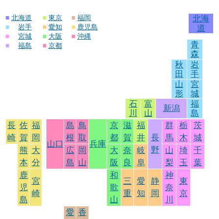
■
北海道
■
東京
■
福岡
北海
■
岩手
■
愛知
■
鹿児島
道
■
宮城
■
大阪
■
沖縄
青
■
福島
■
京都
森
秋
岩
田
手
山
宮
形
城
石
富
福
新潟
川
山
島
長
佐
福
島
鳥
京
滋
福
群
栃
茨
崎
賀
岡
根
取
都
賀
井
長
馬
木
城
山口
兵庫
野
熊
大
広
岡
大
奈
岐
山
埼
千
本
分
島
山
阪
良
阜
梨
玉
葉
鹿
和
神
宮
三
愛
静
東
児
歌
奈
崎
重
知
岡
京
島
山
川
愛
香